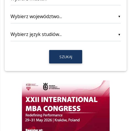
▼
▼
SZUKAJ