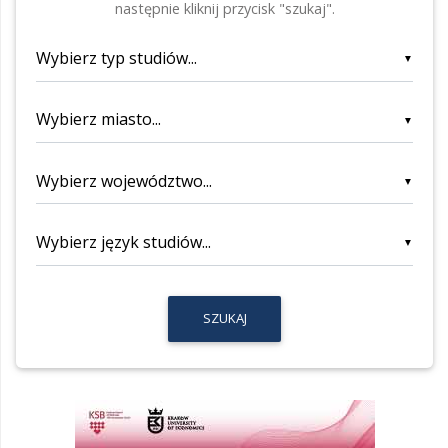
następnie kliknij przycisk "szukaj".
▼
▼
▼
▼
SZUKAJ