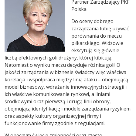
Partner Zarządzający PKF
Polska
Do oceny dobrego
zarządzania lubię używać
porównania do meczu
piłkarskiego. Widzowie
ekscytują się głównie
liczbą efektownych goli drużyny, której kibicują.
Natomiast o wyniku meczu decyduje różnica goli! O
jakości zarządzania w biznesie świadczy więc właściwa
korelacja i współpraca między linią ataku – obejmującą
model biznesowy, wdrażanie innowacyjnych strategii i
ich właściwe komunikowanie rynkowi, a liniami
środkowymi oraz pierwszą i drugą linii obrony,
obejmującą identyfikację i modele zarządzania ryzykiem
oraz aspekty kultury organizacyjnej firmy i
funkcjonowanie firmy zgodnie z regulacjami.
W obecnym świecie zmienności oraz często