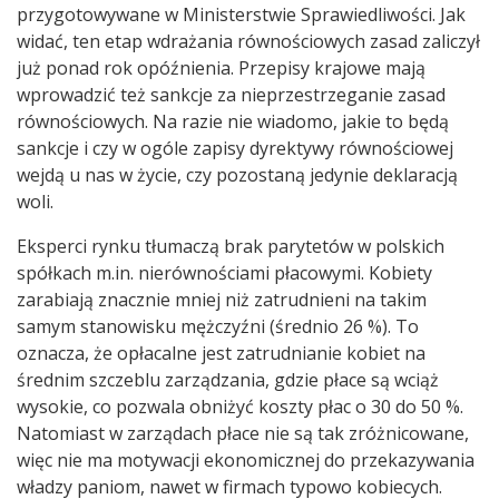
przygotowywane w Ministerstwie Sprawiedliwości. Jak
widać, ten etap wdrażania równościowych zasad zaliczył
już ponad rok opóźnienia. Przepisy krajowe mają
wprowadzić też sankcje za nieprzestrzeganie zasad
równościowych. Na razie nie wiadomo, jakie to będą
sankcje i czy w ogóle zapisy dyrektywy równościowej
wejdą u nas w życie, czy pozostaną jedynie deklaracją
woli.
Eksperci rynku tłumaczą brak parytetów w polskich
spółkach m.in. nierównościami płacowymi. Kobiety
zarabiają znacznie mniej niż zatrudnieni na takim
samym stanowisku mężczyźni (średnio 26 %). To
oznacza, że opłacalne jest zatrudnianie kobiet na
średnim szczeblu zarządzania, gdzie płace są wciąż
wysokie, co pozwala obniżyć koszty płac o 30 do 50 %.
Natomiast w zarządach płace nie są tak zróżnicowane,
więc nie ma motywacji ekonomicznej do przekazywania
władzy paniom, nawet w firmach typowo kobiecych.