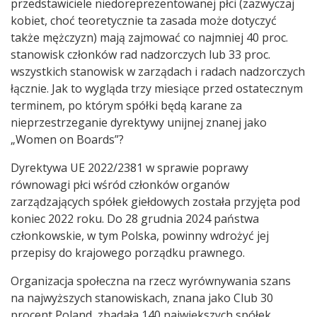
przedstawiciele niedoreprezentowanej płci (zazwyczaj
kobiet, choć teoretycznie ta zasada może dotyczyć
także mężczyzn) mają zajmować co najmniej 40 proc.
stanowisk członków rad nadzorczych lub 33 proc.
wszystkich stanowisk w zarządach i radach nadzorczych
łącznie. Jak to wygląda trzy miesiące przed ostatecznym
terminem, po którym spółki będą karane za
nieprzestrzeganie dyrektywy unijnej znanej jako
„Women on Boards”?
Dyrektywa UE 2022/2381 w sprawie poprawy
równowagi płci wśród członków organów
zarządzających spółek giełdowych została przyjęta pod
koniec 2022 roku. Do 28 grudnia 2024 państwa
członkowskie, w tym Polska, powinny wdrożyć jej
przepisy do krajowego porządku prawnego.
Organizacja społeczna na rzecz wyrównywania szans
na najwyższych stanowiskach, znana jako Club 30
procent Poland, zbadała 140 największych spółek