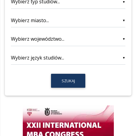
▼
▼
▼
▼
SZUKAJ