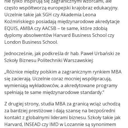
nie tylko inspirują się zagranicznymi wzorcami, ale
często współtworzą europejski krajobraz edukacyjny.
Uczelnie takie jak SGH czy Akademia Leona
Koźmińskiego posiadają międzynarodowe akredytacje
EQUIS, AMBA czy AACSB – te same, które zdobią
dyplomy absolwentów Harvard Business School czy
London Business School.
Jednocześnie, jak podkreśla dr hab. Paweł Urbański ze
Szkoły Biznesu Politechniki Warszawskiej:
„Różnice między polskim a zagranicznym rynkiem MBA
się zacierają. Uczelnie coraz mocniej współpracują,
wymieniają wykładowców, a akredytowane programy
spełniają te same międzynarodowe standardy.”
Z drugiej strony, studia MBA za granicą wciąż uchodzą
za bardziej prestiżowe i dają szansę na bezpośredni
kontakt z globalnymi liderami biznesu. Szkoły takie jak
Harvard, INSEAD czy IMD w Lozannie są synonimem