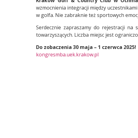
Kraków Golf & Country Club w Ochm
wzmocnienia integracji między uczestnikami
w golfa. Nie zabraknie też sportowych emocj
Serdecznie zapraszamy do rejestracji na 
towarzyszących. Liczba miejsc jest ogranicz
Do zobaczenia 30 maja – 1 czerwca 2025!
kongresmba.uek.krakow.pl