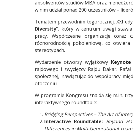
absolwentów studiów MBA oraz menedżerów 
w nim udział ponad 200 uczestników – lideró
Tematem przewodnim tegorocznej, XXI edyc
Diversity”
, który w centrum uwagi stawia
pracy. Współczesne organizacje coraz c
różnorodnością pokoleniową, co otwiera p
stereotypach.
Wydarzenie otworzy wyjątkowy
Keynote
rajdowego i zwycięzcy Rajdu Dakar. Rafał
społecznej, nawiązując do współpracy mię
otoczeniu.
W programie Kongresu znajdą się m.in. tr
interaktywnego roundtable:
Bridging Perspectives – The Art of Int
Interactive Roundtable:
Beyond Har
Differences in Multi-Generational Team