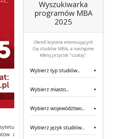
Wyszukiwarka
programów MBA
2025
Określ kryteria interesujących
Cię studiów MBA, a następnie
kliknij przycisk "szukaj".
▼
▼
▼
ytetu
▼
ntów i