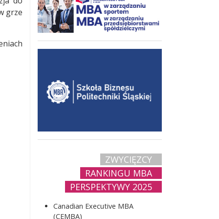
zja do
w grze
eniach
ZWYCIĘZCY
RANKINGU MBA
PERSPEKTYWY 2025
Canadian Executive MBA
(CEMBA)