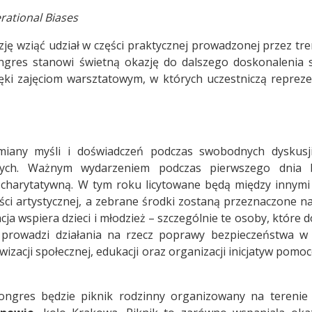
rational Biases
azję wziąć udział w części praktycznej prowadzonej przez tr
gres stanowi świetną okazję do dalszego doskonalenia 
ęki zajęciom warsztatowym, w których uczestniczą repreze
miany myśli i doświadczeń podczas swobodnych dyskusj
ych. Ważnym wydarzeniem podczas pierwszego dnia 
charytatywną. W tym roku licytowane będą między innymi 
ści artystycznej, a zebrane środki zostaną przeznaczone na
acja wspiera dzieci i młodzież – szczególnie te osoby, które 
rowadzi działania na rzecz poprawy bezpieczeństwa w
wizacji społecznej, edukacji oraz organizacji inicjatyw pom
ngres będzie piknik rodzinny organizowany na tereni