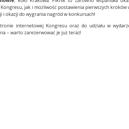
anowie
, koło Krakowa. Piknik to zarówno wspaniała oka
 Kongresu, jak i możliwość postawienia pierwszych kroków 
i i okazji do wygrania nagród w konkursach!
stronie internetowej Kongresu oraz do udziału w wydarz
ona – warto zarezerwować je już teraz!