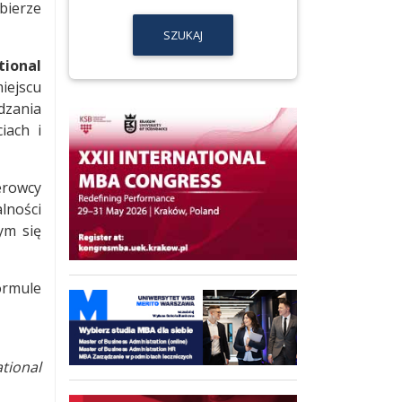
bierze
SZUKAJ
ional
iejscu
dzania
iach i
erowcy
lności
ym się
ormule
tional