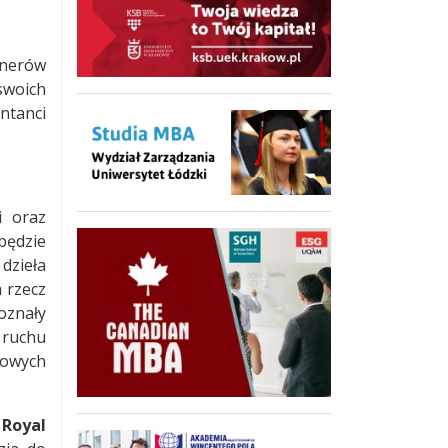
enerów
swoich
ntanci
i oraz
będzie
dzieła
 rzecz
doznały
 ruchu
ocowych
e
Royal