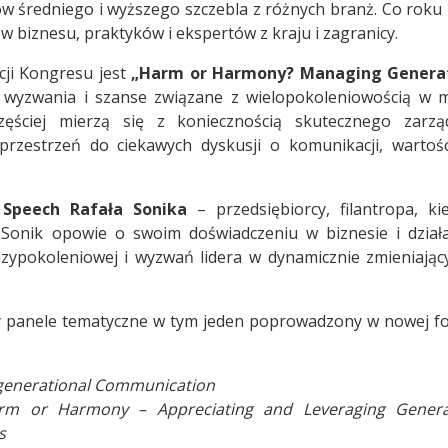
średniego i wyższego szczebla z różnych branż. Co roku 
w biznesu, praktyków i ekspertów z kraju i zagranicy.
ji Kongresu jest
„Harm or Harmony? Managing Generat
 wyzwania i szanse związane z wielopokoleniowością w m
zęściej mierzą się z koniecznością skutecznego zarzą
rzestrzeń do ciekawych dyskusji o komunikacji, wartośc
 Speech Rafała Sonika
– przedsiębiorcy, filantropa, ki
 Sonik opowie o swoim doświadczeniu w biznesie i działa
dzypokoleniowej i wyzwań lidera w dynamicznie zmieniając
zy panele tematyczne w tym jeden poprowadzony w nowej f
ergenerational Communication
m or Harmony – Appreciating and Leveraging Genera
s