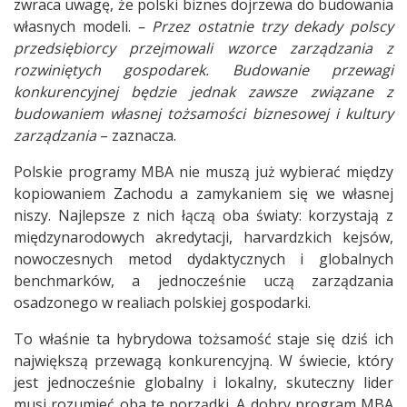
zwraca uwagę, że polski biznes dojrzewa do budowania
własnych modeli.
– Przez ostatnie trzy dekady polscy
przedsiębiorcy przejmowali wzorce zarządzania z
rozwiniętych gospodarek. Budowanie przewagi
konkurencyjnej będzie jednak zawsze związane z
budowaniem własnej tożsamości biznesowej i kultury
zarządzania
– zaznacza.
Polskie programy MBA nie muszą już wybierać między
kopiowaniem Zachodu a zamykaniem się we własnej
niszy. Najlepsze z nich łączą oba światy: korzystają z
międzynarodowych akredytacji, harvardzkich kejsów,
nowoczesnych metod dydaktycznych i globalnych
benchmarków, a jednocześnie uczą zarządzania
osadzonego w realiach polskiej gospodarki.
To właśnie ta hybrydowa tożsamość staje się dziś ich
największą przewagą konkurencyjną. W świecie, który
jest jednocześnie globalny i lokalny, skuteczny lider
musi rozumieć oba te porządki. A dobry program MBA