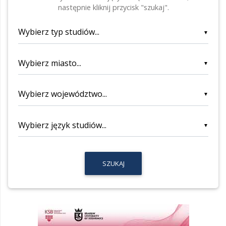
następnie kliknij przycisk "szukaj".
▼
▼
▼
▼
SZUKAJ